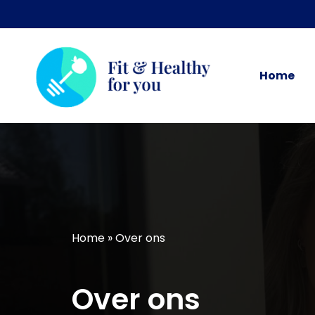
Ga
naar
de
inhoud
Home
Home
»
Over ons
Over ons