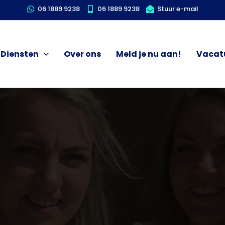
06 1889 9238
06 1889 9238
Stuur e-mail
Diensten
Over ons
Meld je nu aan!
Vacat